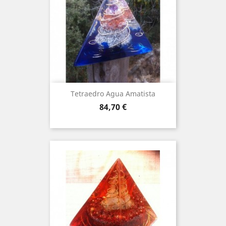
Tetraedro Agua Amatista
Price
84,70 €