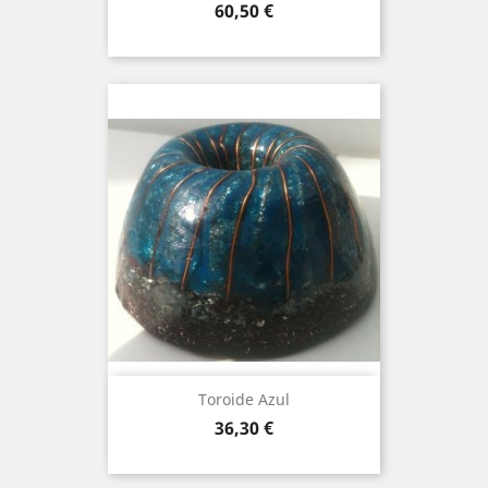
Price
60,50 €
Toroide Azul
Price
36,30 €