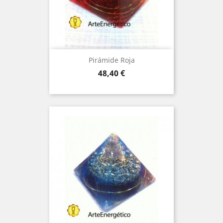
Pirámide Roja
Price
48,40 €