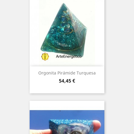
Orgonita Pirámide Turquesa
Price
54,45 €