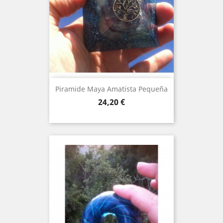
Piramide Maya Amatista Pequeña
Price
24,20 €