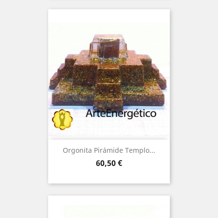
Orgonita Pirámide Templo...
Price
60,50 €