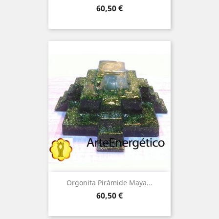
Price
60,50 €
Orgonita Pirámide Maya...
Price
60,50 €